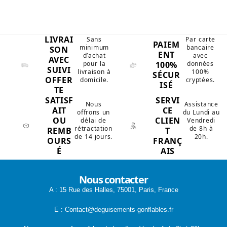
LIVRAI
Sans
Par carte
PAIEM
minimum
bancaire
SON
ENT
d’achat
avec
AVEC
100%
pour la
données
SUIVI
livraison à
100%
SÉCUR
OFFER
domicile.
cryptées.
ISÉ
TE
SATISF
SERVI
Nous
Assistance
AIT
CE
offrons un
du Lundi au
OU
CLIEN
délai de
Vendredi
rétractation
de 8h à
REMB
T
de 14 jours.
20h.
OURS
FRANÇ
É
AIS
Nous contacter
A : 15 Rue des Halles, 75001, Paris, France
E : Contact@deguisements-gonflables.fr