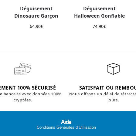
Déguisement
Déguisement
Dinosaure Garçon
Halloween Gonflable
64.90
€
74.90
€
EMENT 100% SÉCURISÉ
SATISFAIT OU REMBO
te bancaire avec données 100%
Nous offrons un délai de rétract
cryptées.
jours.
Aide
Conditions Générales d’Utilisation