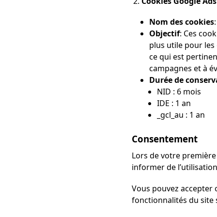
Cookies Google Ads 
Nom des cookies
Objectif
: Ces cook
plus utile pour le
ce qui est pertine
campagnes et à évi
Durée de conserv
NID : 6 mois
IDE : 1 an
_gcl_au : 1 an
Consentement
Lors de votre première 
informer de l’utilisat
Vous pouvez accepter ou
fonctionnalités du site 