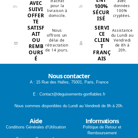
ENT
d’achat
avec
AVEC
100%
pour la
données
SUIVI
livraison à
100%
SÉCUR
OFFER
domicile.
cryptées.
ISÉ
TE
SATISF
SERVI
Nous
Assistance
AIT
CE
offrons un
du Lundi au
OU
CLIEN
délai de
Vendredi
rétractation
de 8h à
REMB
T
de 14 jours.
20h.
OURS
FRANÇ
É
AIS
Nous contacter
A : 15 Rue des Halles, 75001, Paris, France
E : Contact@deguisements-gonflables.fr
Nous sommes disponibles du Lundi au Vendredi de 8h à 20h.
Aide
Informations
Conditions Générales d’Utilisation
Politique de Retour et
Remboursement